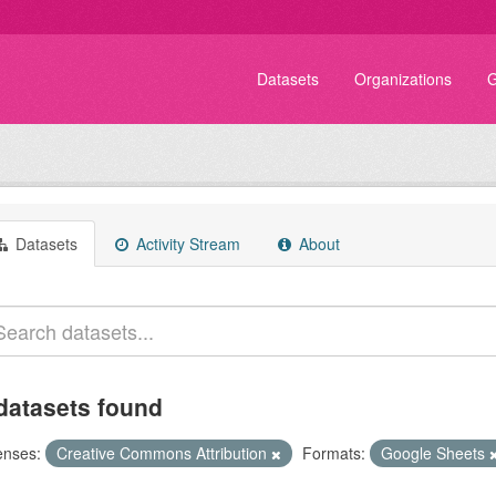
Datasets
Organizations
G
Datasets
Activity Stream
About
datasets found
enses:
Creative Commons Attribution
Formats:
Google Sheets