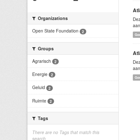
At
Organizations
Dez
aan
Open State Foundation
2
Go
Groups
Atl
Agrarisch
2
Dez
aan
Energie
2
Go
Geluid
2
Ruimte
2
Tags
There are no Tags that match this
search