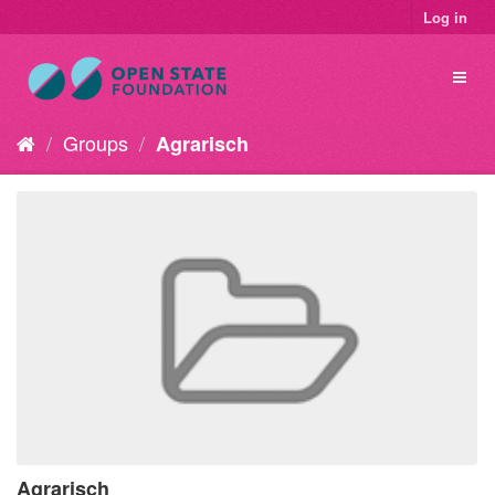
Log in
Groups
Agrarisch
Agrarisch