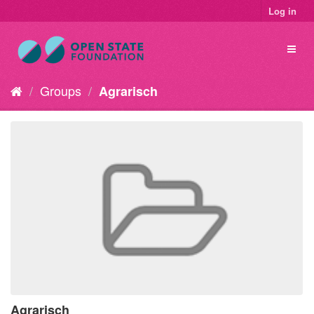
Log in
Groups
Agrarisch
Agrarisch