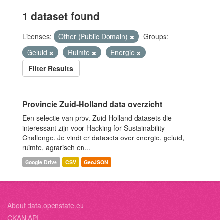
1 dataset found
Licenses:
Other (Public Domain)
Groups:
Geluid
Ruimte
Energie
Filter Results
Provincie Zuid-Holland data overzicht
Een selectie van prov. Zuid-Holland datasets die
interessant zijn voor Hacking for Sustainability
Challenge. Je vindt er datasets over energie, geluid,
ruimte, agrarisch en...
Google Drive
CSV
GeoJSON
About data.openstate.eu
CKAN API