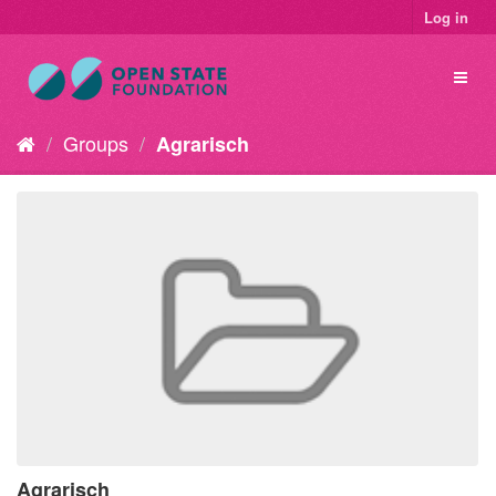
Log in
Groups
Agrarisch
Agrarisch