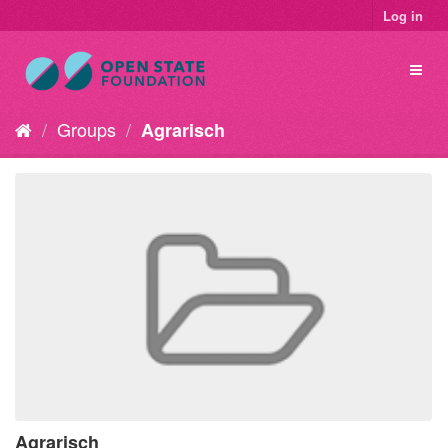
Log in
Groups
Agrarisch
Agrarisch