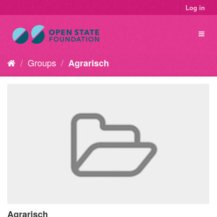
Log in
Groups
Agrarisch
Agrarisch