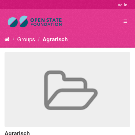
Log in
Groups
Agrarisch
Agrarisch