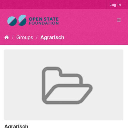
Log in
Groups
Agrarisch
Agrarisch