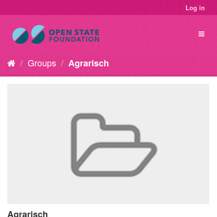
Log in
Groups
Agrarisch
Agrarisch