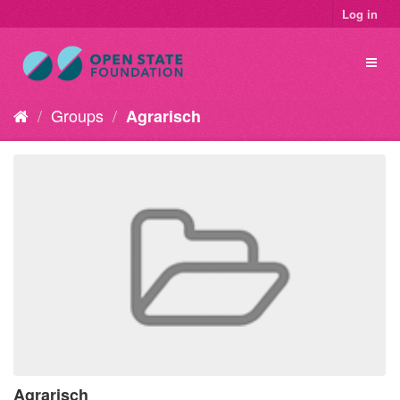
Log in
Groups
Agrarisch
Agrarisch