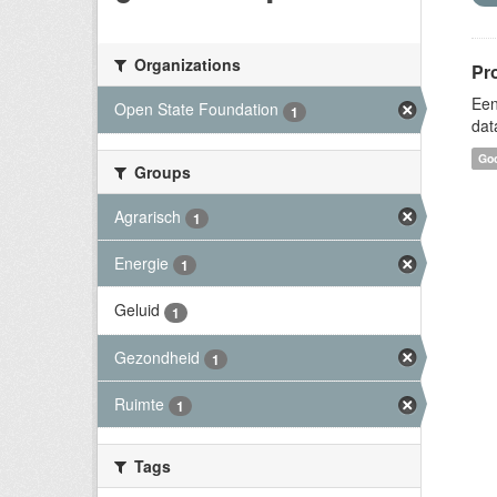
Organizations
Pr
Een
Open State Foundation
1
dat
Goo
Groups
Agrarisch
1
Energie
1
Geluid
1
Gezondheid
1
Ruimte
1
Tags