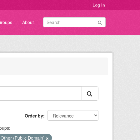
Log in
roups
About
Order by
oups:
Other (Public Domain)