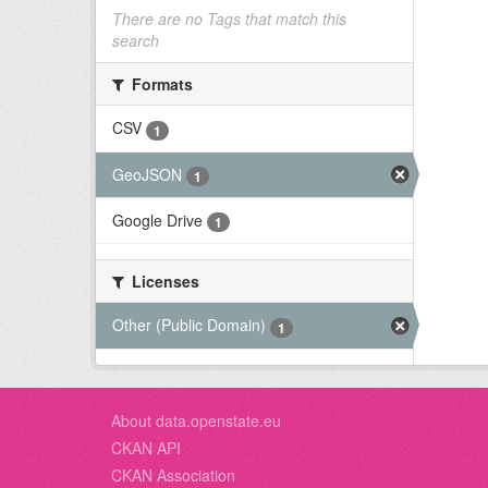
There are no Tags that match this
search
Formats
CSV
1
GeoJSON
1
Google Drive
1
Licenses
Other (Public Domain)
1
About data.openstate.eu
CKAN API
CKAN Association