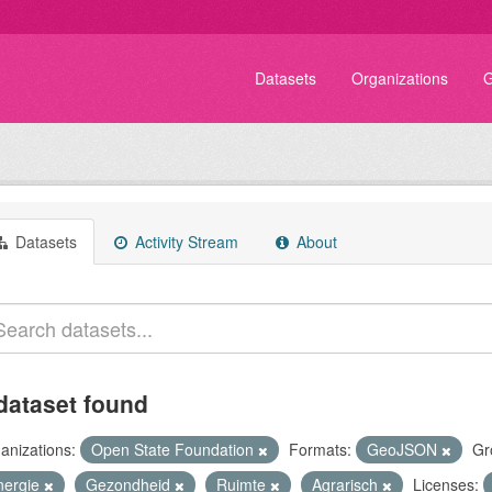
Datasets
Organizations
G
Datasets
Activity Stream
About
dataset found
anizations:
Open State Foundation
Formats:
GeoJSON
Gr
nergie
Gezondheid
Ruimte
Agrarisch
Licenses: