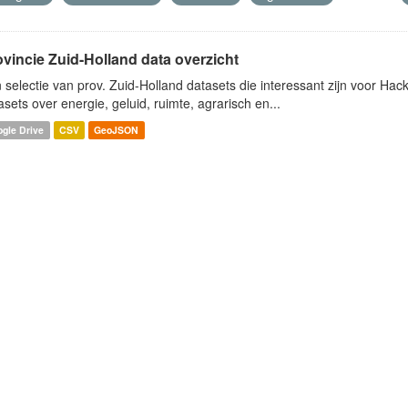
ovincie Zuid-Holland data overzicht
 selectie van prov. Zuid-Holland datasets die interessant zijn voor Hacki
asets over energie, geluid, ruimte, agrarisch en...
gle Drive
CSV
GeoJSON