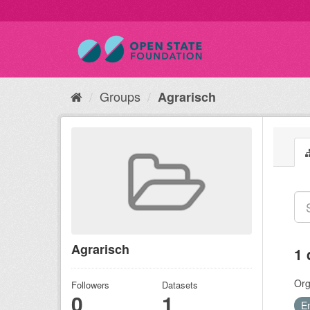
Groups
Agrarisch
Agrarisch
1 
Org
Followers
Datasets
0
1
E