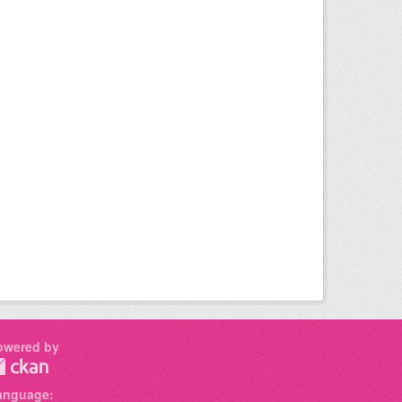
owered by
anguage