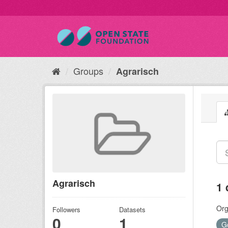
Groups
Agrarisch
Agrarisch
1 
Org
Followers
Datasets
0
1
G