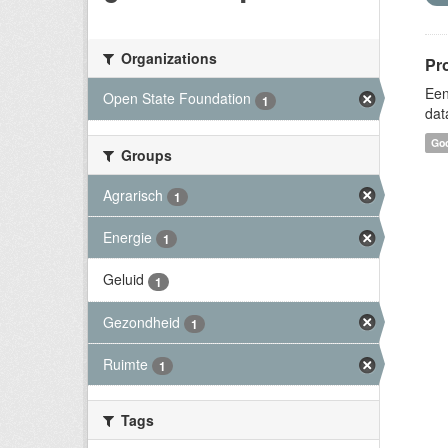
Organizations
Pr
Een
Open State Foundation
1
dat
Goo
Groups
Agrarisch
1
Energie
1
Geluid
1
Gezondheid
1
Ruimte
1
Tags