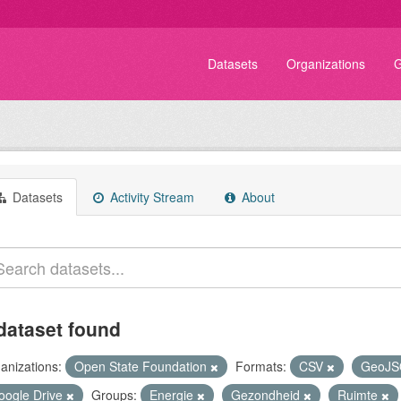
Datasets
Organizations
G
Datasets
Activity Stream
About
dataset found
anizations:
Open State Foundation
Formats:
CSV
GeoJ
oogle Drive
Groups:
Energie
Gezondheid
Ruimte