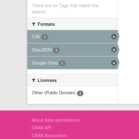
There are no Tags that match this
search
Formats
CSV
1
GeoJSON
1
Google Drive
1
Licenses
Other (Public Domain)
1
About data.openstate.eu
CKAN API
CKAN Association