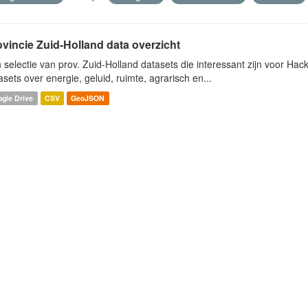
ovincie Zuid-Holland data overzicht
 selectie van prov. Zuid-Holland datasets die interessant zijn voor Hacki
asets over energie, geluid, ruimte, agrarisch en...
gle Drive
CSV
GeoJSON