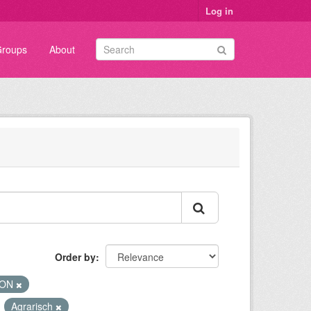
Log in
roups
About
Order by
SON
Agrarisch