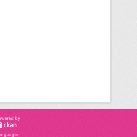
owered by
anguage