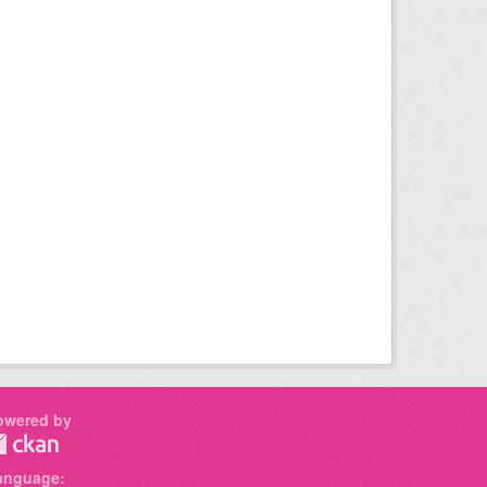
owered by
anguage