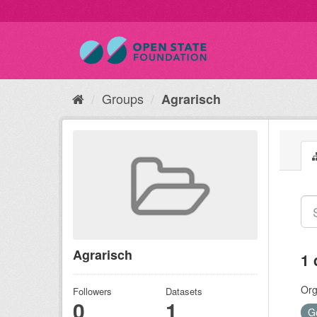
Groups
Agrarisch
Agrarisch
1 
Org
Followers
Datasets
0
1
G