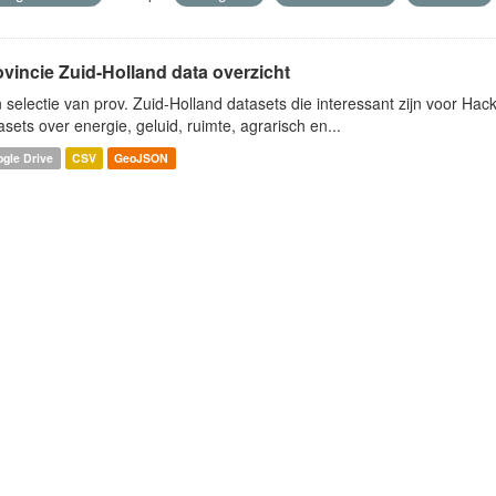
ovincie Zuid-Holland data overzicht
 selectie van prov. Zuid-Holland datasets die interessant zijn voor Hacki
asets over energie, geluid, ruimte, agrarisch en...
gle Drive
CSV
GeoJSON