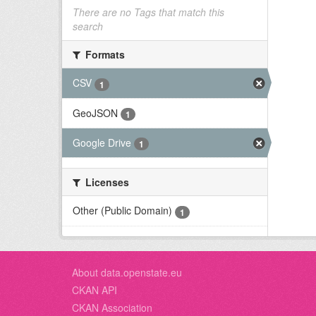
There are no Tags that match this
search
Formats
CSV
1
GeoJSON
1
Google Drive
1
Licenses
Other (Public Domain)
1
About data.openstate.eu
CKAN API
CKAN Association