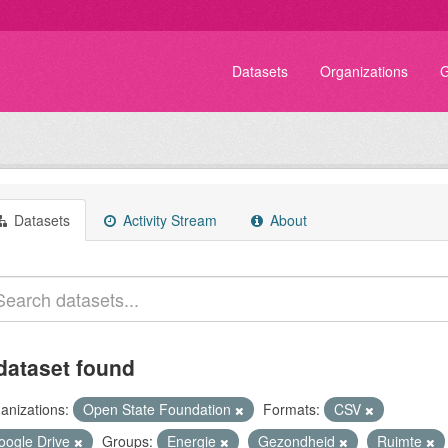
Datasets
Organizations
G
Datasets
Activity Stream
About
dataset found
anizations:
Open State Foundation
Formats:
CSV
oogle Drive
Groups:
Energie
Gezondheid
Ruimte