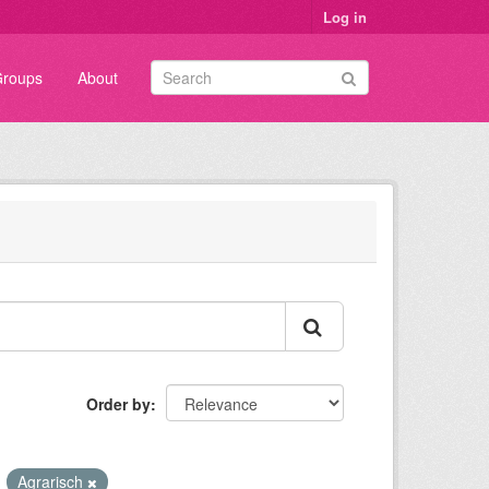
Log in
roups
About
Order by
Agrarisch