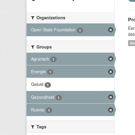
Organizations
Pr
Een
Open State Foundation
1
dat
Goo
Groups
Agrarisch
1
Energie
1
Geluid
1
Gezondheid
1
Ruimte
1
Tags