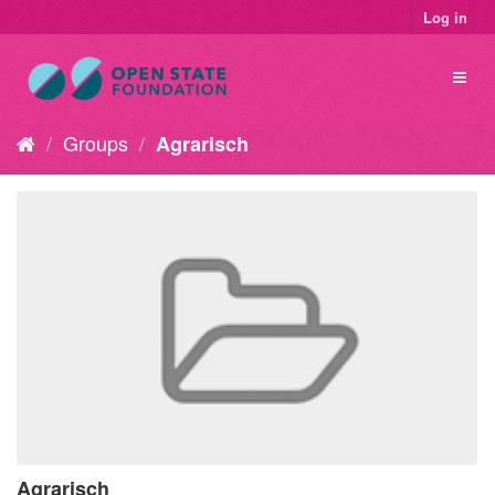
Log in
Groups
Agrarisch
Agrarisch