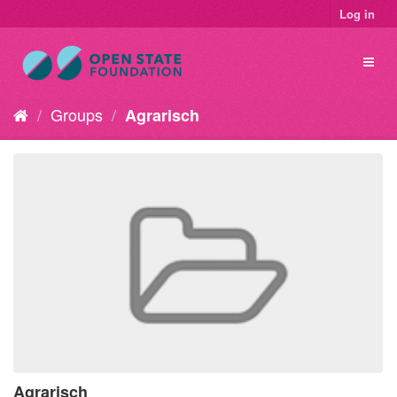
Log in
Groups
Agrarisch
Agrarisch