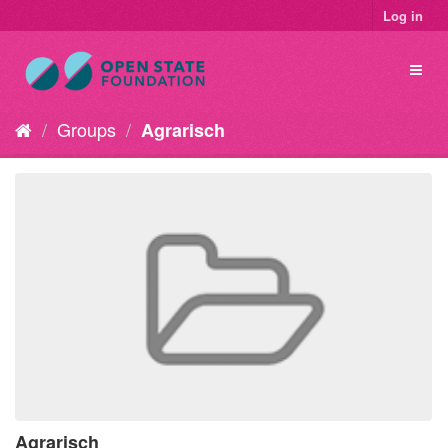
Log in
Groups
Agrarisch
Agrarisch