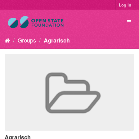
Log in
Groups
Agrarisch
Agrarisch