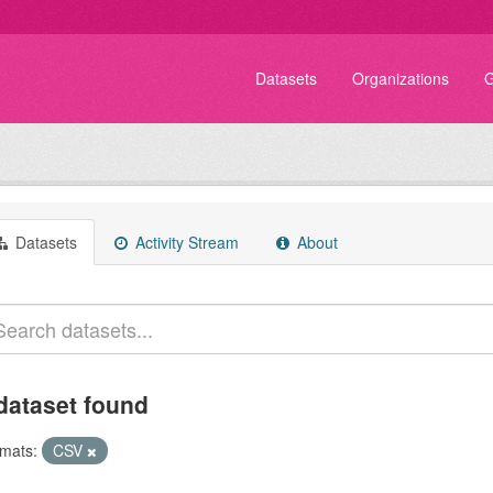
Datasets
Organizations
G
Datasets
Activity Stream
About
dataset found
mats:
CSV