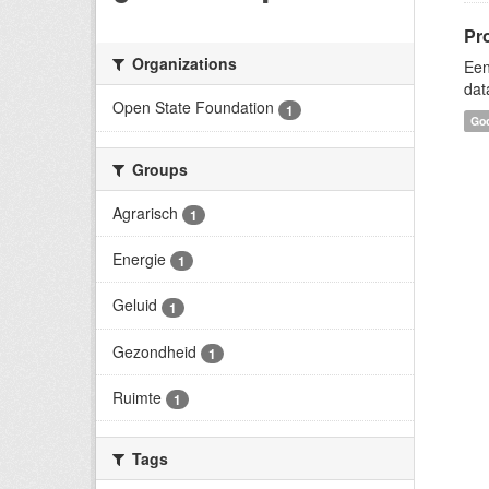
Pr
Organizations
Een
dat
Open State Foundation
1
Goo
Groups
Agrarisch
1
Energie
1
Geluid
1
Gezondheid
1
Ruimte
1
Tags