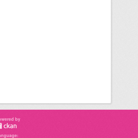
owered by
anguage