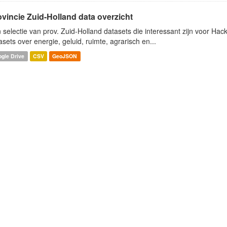
ovincie Zuid-Holland data overzicht
 selectie van prov. Zuid-Holland datasets die interessant zijn voor Hacki
asets over energie, geluid, ruimte, agrarisch en...
gle Drive
CSV
GeoJSON