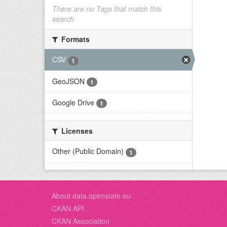
There are no Tags that match this
search
Formats
CSV
1
GeoJSON
1
Google Drive
1
Licenses
Other (Public Domain)
1
About data.openstate.eu
CKAN API
CKAN Association