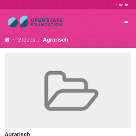
Log in
Groups
Agrarisch
Agrarisch