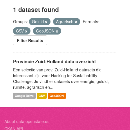
1 dataset found
Groups:
Geluid
Agrarisch
Formats:
CSV
GeoJSON
Filter Results
Provincie Zuid-Holland data overzicht
Een selectie van prov. Zuid-Holland datasets die
interessant zijn voor Hacking for Sustainability
Challenge. Je vindt er datasets over energie, geluid,
ruimte, agrarisch en...
Google Drive
CSV
GeoJSON
About data.openstate.eu
CKAN API