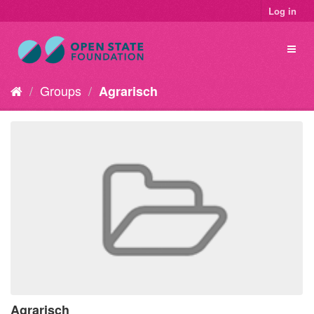
Log in
Groups
Agrarisch
Agrarisch