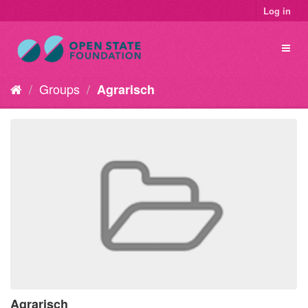
Log in
Groups
Agrarisch
Agrarisch