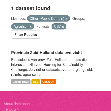
1 dataset found
Licenses:
Other (Public Domain)
Groups:
Agrarisch
Formats:
CSV
Filter Results
Provincie Zuid-Holland data overzicht
Een selectie van prov. Zuid-Holland datasets die
interessant zijn voor Hacking for Sustainability
Challenge. Je vindt er datasets over energie, geluid,
ruimte, agrarisch en...
Google Drive
CSV
GeoJSON
About data.openstate.eu
CKAN API