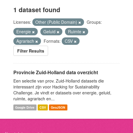
1 dataset found
Licenses:
Other (Public Domain)
Groups:
Energie
Geluid
Ruimte
Agrarisch
Formats:
CSV
Filter Results
Provincie Zuid-Holland data overzicht
Een selectie van prov. Zuid-Holland datasets die
interessant zijn voor Hacking for Sustainability
Challenge. Je vindt er datasets over energie, geluid,
ruimte, agrarisch en...
Google Drive
CSV
GeoJSON