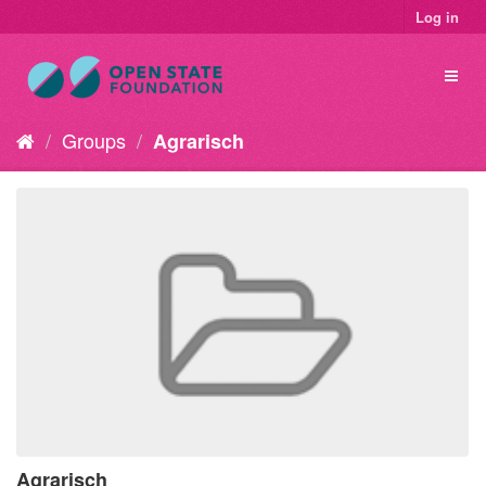
Log in
Groups
Agrarisch
Agrarisch