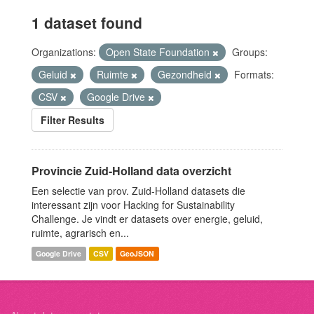
1 dataset found
Organizations:
Open State Foundation
Groups:
Geluid
Ruimte
Gezondheid
Formats:
CSV
Google Drive
Filter Results
Provincie Zuid-Holland data overzicht
Een selectie van prov. Zuid-Holland datasets die
interessant zijn voor Hacking for Sustainability
Challenge. Je vindt er datasets over energie, geluid,
ruimte, agrarisch en...
Google Drive
CSV
GeoJSON