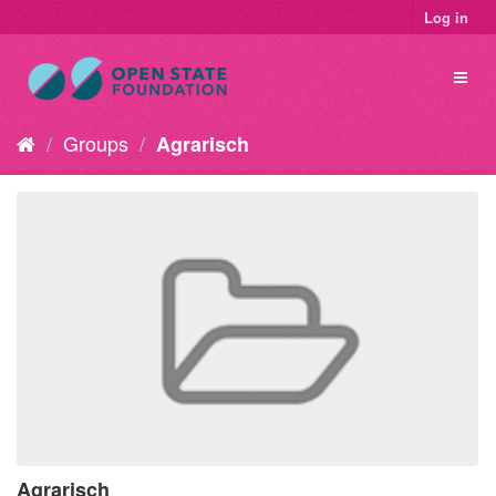
Log in
Groups
Agrarisch
Agrarisch