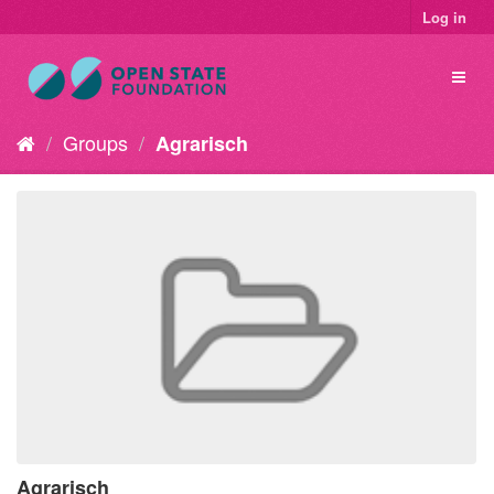
Log in
Groups
Agrarisch
Agrarisch