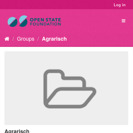
Log in
Groups
Agrarisch
Agrarisch