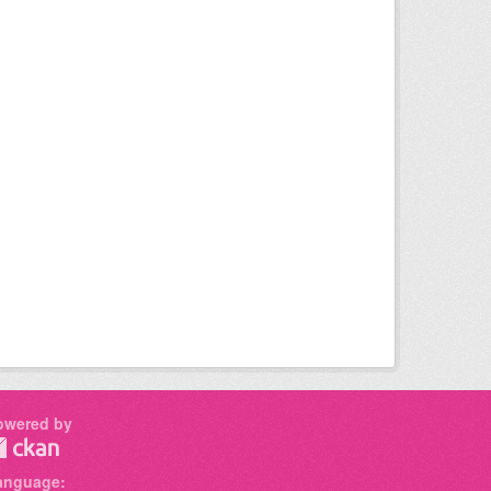
owered by
anguage