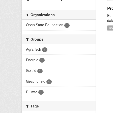
Pr
Organizations
Een
dat
Open State Foundation
1
Goo
Groups
Agrarisch
1
Energie
1
Geluid
1
Gezondheid
1
Ruimte
1
Tags