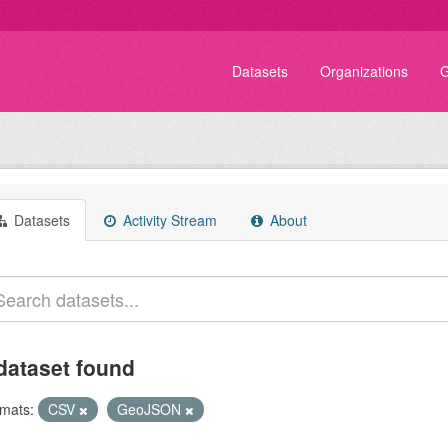
Datasets
Organizations
G
Datasets
Activity Stream
About
dataset found
mats:
CSV
GeoJSON