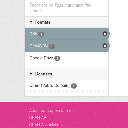
There are no Tags that match this
search
Formats
CSV
1
GeoJSON
1
Google Drive
1
Licenses
Other (Public Domain)
1
About data.openstate.eu
CKAN API
CKAN Association