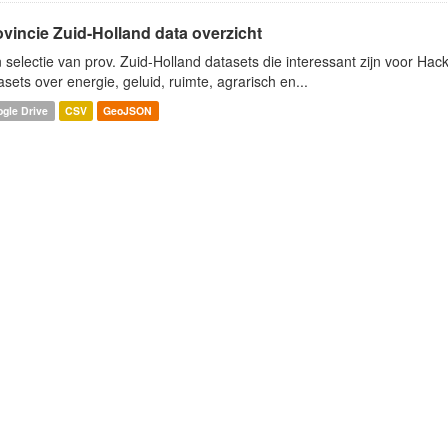
ovincie Zuid-Holland data overzicht
 selectie van prov. Zuid-Holland datasets die interessant zijn voor Hacki
asets over energie, geluid, ruimte, agrarisch en...
gle Drive
CSV
GeoJSON