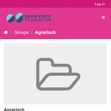
Log in
Groups
Agrarisch
Agrarisch