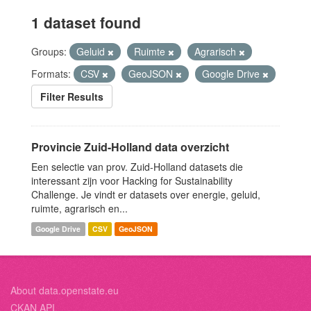
1 dataset found
Groups:
Geluid
Ruimte
Agrarisch
Formats:
CSV
GeoJSON
Google Drive
Filter Results
Provincie Zuid-Holland data overzicht
Een selectie van prov. Zuid-Holland datasets die
interessant zijn voor Hacking for Sustainability
Challenge. Je vindt er datasets over energie, geluid,
ruimte, agrarisch en...
Google Drive
CSV
GeoJSON
About data.openstate.eu
CKAN API