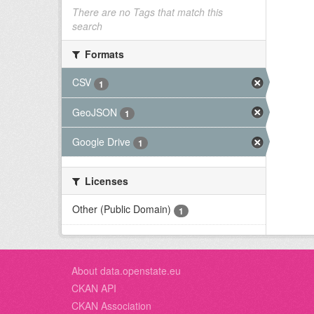
There are no Tags that match this
search
Formats
CSV
1
GeoJSON
1
Google Drive
1
Licenses
Other (Public Domain)
1
About data.openstate.eu
CKAN API
CKAN Association