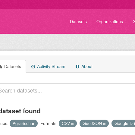
Datasets
Organizations
G
Datasets
Activity Stream
About
dataset found
ups:
Agrarisch
Formats:
CSV
GeoJSON
Google Dr