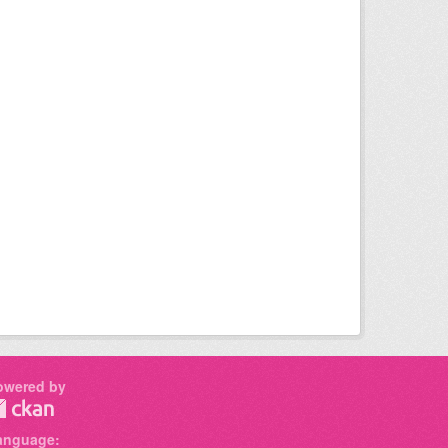
owered by
anguage