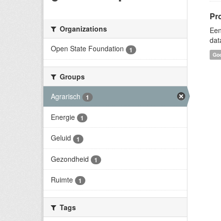
Pr
Organizations
Een
dat
Open State Foundation
1
Goo
Groups
Agrarisch
1
Energie
1
Geluid
1
Gezondheid
1
Ruimte
1
Tags