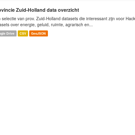
ovincie Zuid-Holland data overzicht
 selectie van prov. Zuid-Holland datasets die interessant zijn voor Hacki
asets over energie, geluid, ruimte, agrarisch en...
gle Drive
CSV
GeoJSON