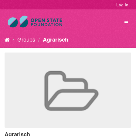
Log in
Groups
Agrarisch
Agrarisch