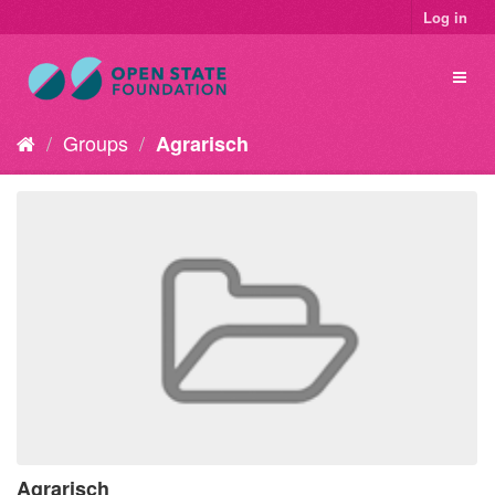
Log in
Groups
Agrarisch
Agrarisch