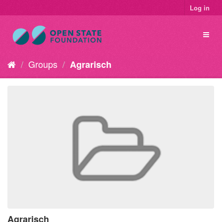
Log in
Groups
Agrarisch
Agrarisch