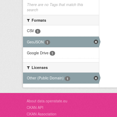
There are no Tags that match this
search
Formats
CSV
1
GeoJSON
1
Google Drive
1
Licenses
Other (Public Domain)
1
About data.openstate.eu
CKAN API
CKAN Association