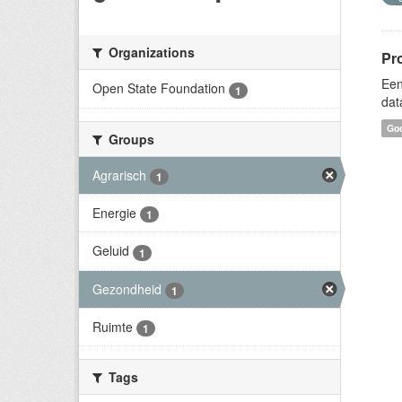
Organizations
Pr
Een
Open State Foundation
1
dat
Goo
Groups
Agrarisch
1
Energie
1
Geluid
1
Gezondheid
1
Ruimte
1
Tags