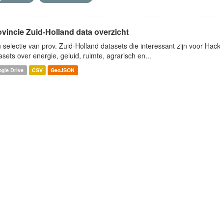
ovincie Zuid-Holland data overzicht
 selectie van prov. Zuid-Holland datasets die interessant zijn voor Hacki
asets over energie, geluid, ruimte, agrarisch en...
gle Drive
CSV
GeoJSON