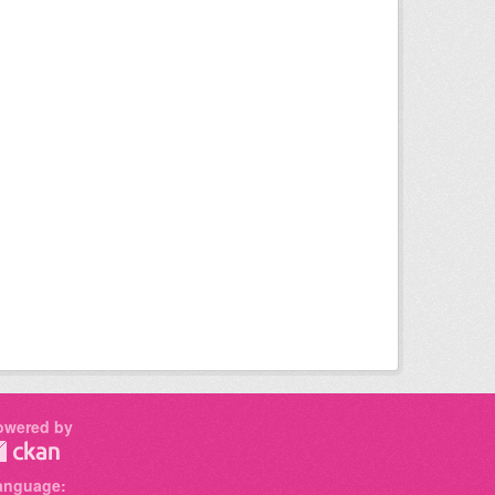
owered by
anguage