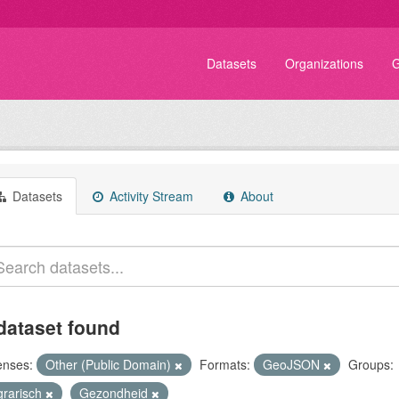
Datasets
Organizations
G
Datasets
Activity Stream
About
dataset found
enses:
Other (Public Domain)
Formats:
GeoJSON
Groups:
grarisch
Gezondheid