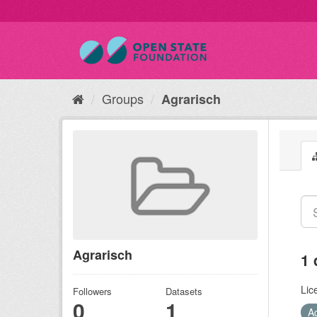
Groups
Agrarisch
Agrarisch
1 
Lic
Followers
Datasets
0
1
A