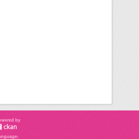
owered by
anguage