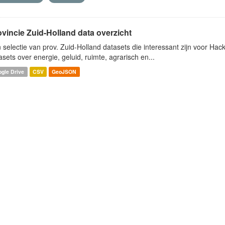
ovincie Zuid-Holland data overzicht
 selectie van prov. Zuid-Holland datasets die interessant zijn voor Hacki
asets over energie, geluid, ruimte, agrarisch en...
gle Drive
CSV
GeoJSON