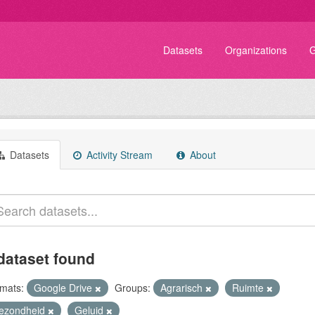
Datasets
Organizations
G
Datasets
Activity Stream
About
dataset found
mats:
Google Drive
Groups:
Agrarisch
Ruimte
ezondheid
Geluid