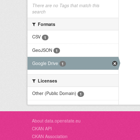
There are no Tags that match this
search
Formats
CSV
1
GeoJSON
1
Google Drive
1
Licenses
Other (Public Domain)
1
About data.openstate.eu
CKAN API
CKAN Association