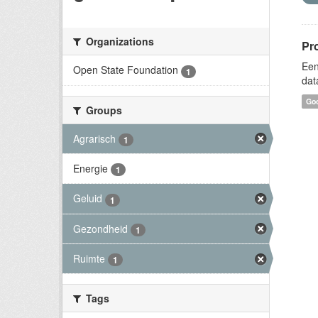
Organizations
Pr
Een
Open State Foundation
1
dat
Goo
Groups
Agrarisch
1
Energie
1
Geluid
1
Gezondheid
1
Ruimte
1
Tags