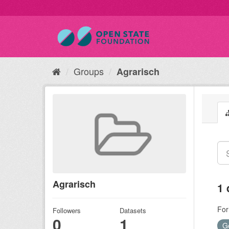
Groups
Agrarisch
Agrarisch
1 
For
Followers
Datasets
0
1
G