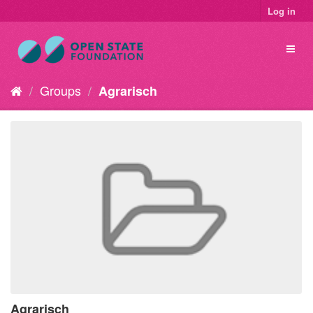
Log in
Groups
Agrarisch
Agrarisch