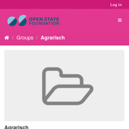
Log in
Groups
Agrarisch
Agrarisch