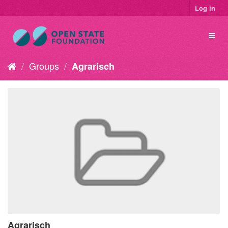
Log in
Groups
Agrarisch
Agrarisch