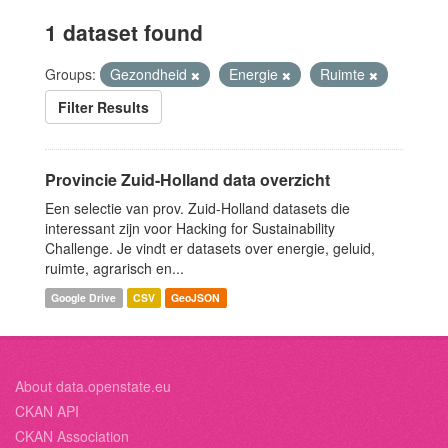
1 dataset found
Groups:
Gezondheid
Energie
Ruimte
Filter Results
Provincie Zuid-Holland data overzicht
Een selectie van prov. Zuid-Holland datasets die
interessant zijn voor Hacking for Sustainability
Challenge. Je vindt er datasets over energie, geluid,
ruimte, agrarisch en...
Google Drive
CSV
GeoJSON
About data.openstate.eu
CKAN API
CKAN Association