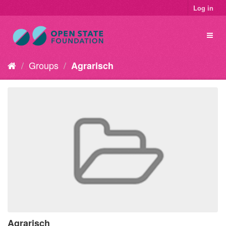
Log in
Groups
Agrarisch
Agrarisch