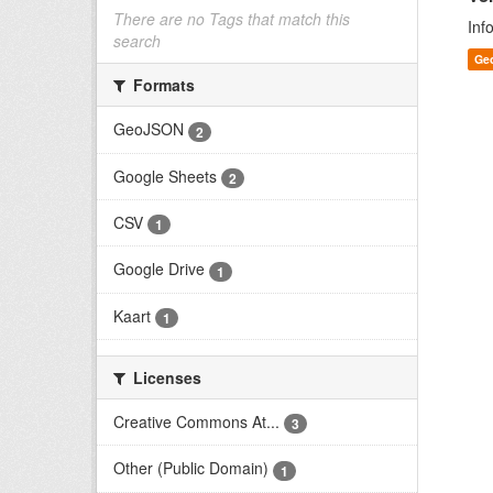
There are no Tags that match this
Inf
search
Ge
Formats
GeoJSON
2
Google Sheets
2
CSV
1
Google Drive
1
Kaart
1
Licenses
Creative Commons At...
3
Other (Public Domain)
1