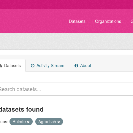
Datasets
Organizations
G
Datasets
Activity Stream
About
datasets found
ups:
Ruimte
Agrarisch