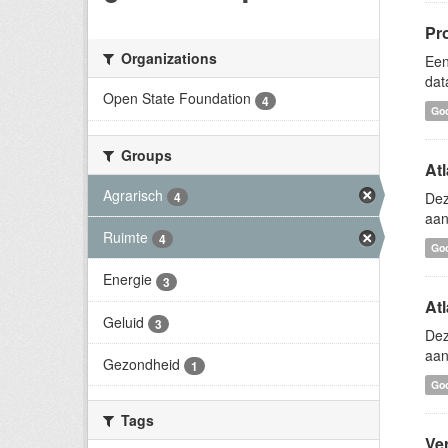
Pr
Organizations
Een
dat
Open State Foundation
4
Goo
Groups
At
Agrarisch
4
Dez
aan
Ruimte
4
Go
Energie
3
Atl
Geluid
3
Dez
aan
Gezondheid
1
Go
Tags
Ver