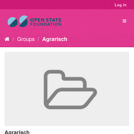
Log in
Groups
Agrarisch
Agrarisch