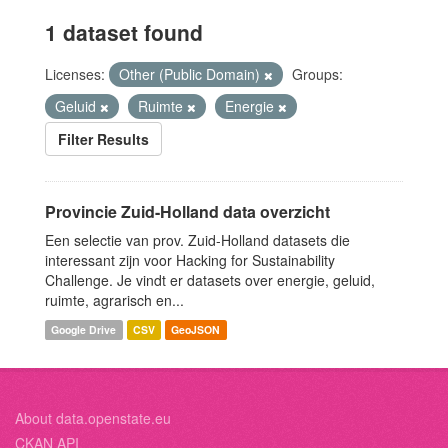
1 dataset found
Licenses:
Other (Public Domain)
Groups:
Geluid
Ruimte
Energie
Filter Results
Provincie Zuid-Holland data overzicht
Een selectie van prov. Zuid-Holland datasets die
interessant zijn voor Hacking for Sustainability
Challenge. Je vindt er datasets over energie, geluid,
ruimte, agrarisch en...
Google Drive
CSV
GeoJSON
About data.openstate.eu
CKAN API