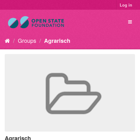
Log in
Groups
Agrarisch
Agrarisch