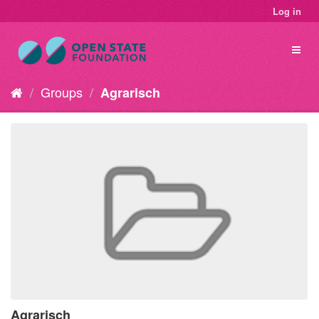
Log in
Groups
Agrarisch
Agrarisch