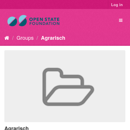
Log in
Groups
Agrarisch
Agrarisch