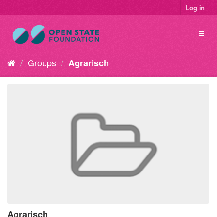
Log in
Groups
Agrarisch
Agrarisch