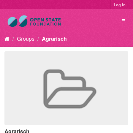
Log in
Groups
Agrarisch
Agrarisch