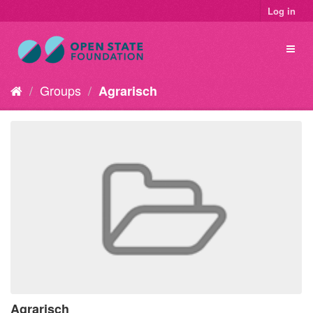
Log in
Groups
Agrarisch
Agrarisch