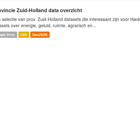
ovincie Zuid-Holland data overzicht
 selectie van prov. Zuid-Holland datasets die interessant zijn voor Hacki
asets over energie, geluid, ruimte, agrarisch en...
gle Drive
CSV
GeoJSON