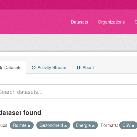
Datasets
Organizations
G
Datasets
Activity Stream
About
dataset found
ups:
Ruimte
Gezondheid
Energie
Formats:
CSV