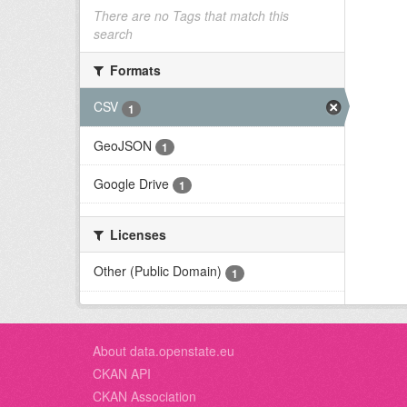
There are no Tags that match this
search
Formats
CSV
1
GeoJSON
1
Google Drive
1
Licenses
Other (Public Domain)
1
About data.openstate.eu
CKAN API
CKAN Association