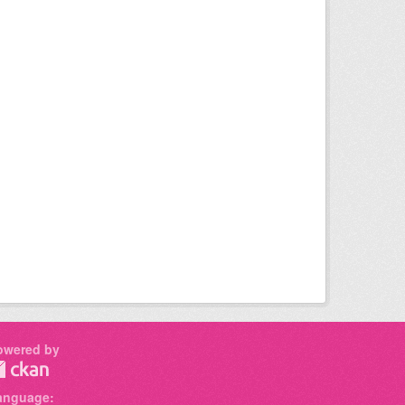
owered by
anguage