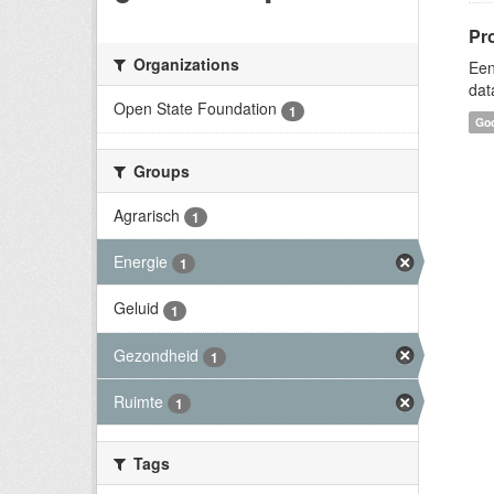
Pr
Organizations
Een
dat
Open State Foundation
1
Goo
Groups
Agrarisch
1
Energie
1
Geluid
1
Gezondheid
1
Ruimte
1
Tags