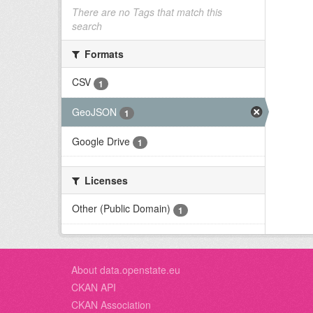
There are no Tags that match this
search
Formats
CSV
1
GeoJSON
1
Google Drive
1
Licenses
Other (Public Domain)
1
About data.openstate.eu
CKAN API
CKAN Association