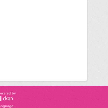
owered by
anguage