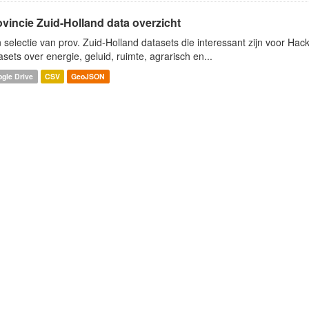
ovincie Zuid-Holland data overzicht
 selectie van prov. Zuid-Holland datasets die interessant zijn voor Hacki
asets over energie, geluid, ruimte, agrarisch en...
gle Drive
CSV
GeoJSON