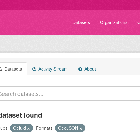
Datasets
Organizations
G
Datasets
Activity Stream
About
dataset found
ups:
Geluid
Formats:
GeoJSON