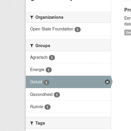
Pr
Organizations
Een
dat
Open State Foundation
1
Goo
Groups
Agrarisch
1
Energie
1
Geluid
1
Gezondheid
1
Ruimte
1
Tags