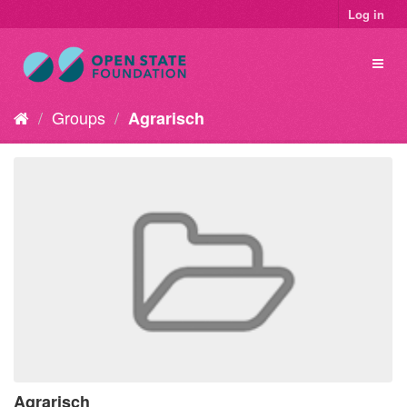
Log in
Groups
Agrarisch
Agrarisch