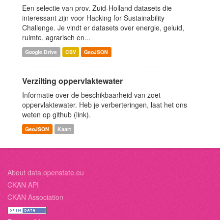
Een selectie van prov. Zuid-Holland datasets die
interessant zijn voor Hacking for Sustainability
Challenge. Je vindt er datasets over energie, geluid,
ruimte, agrarisch en...
Google Drive
CSV
GeoJSON
Verzilting oppervlaktewater
Informatie over de beschikbaarheid van zoet
oppervlaktewater. Heb je verberteringen, laat het ons
weten op github (link).
GeoJSON
Kaart
About data.openstate.eu
CKAN API
CKAN Association