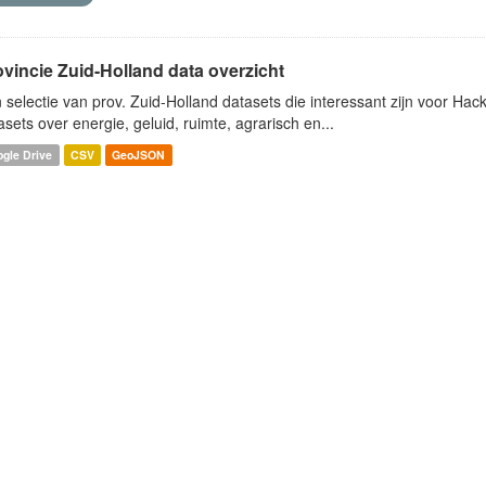
ovincie Zuid-Holland data overzicht
 selectie van prov. Zuid-Holland datasets die interessant zijn voor Hacki
asets over energie, geluid, ruimte, agrarisch en...
gle Drive
CSV
GeoJSON