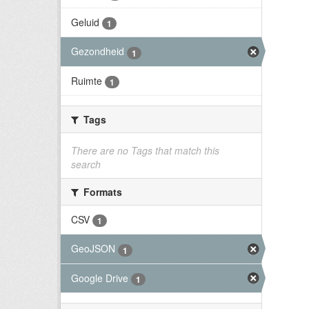
Geluid
1
Gezondheid
1
Ruimte
1
Tags
There are no Tags that match this
search
Formats
CSV
1
GeoJSON
1
Google Drive
1