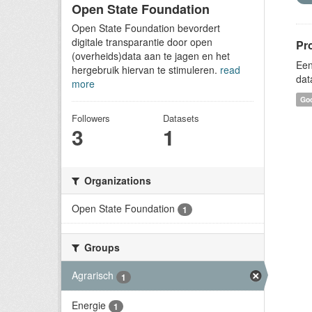
Open State Foundation
Open State Foundation bevordert
digitale transparantie door open
Pr
(overheids)data aan te jagen en het
Een
hergebruik hiervan te stimuleren.
read
dat
more
Goo
Followers
Datasets
3
1
Organizations
Open State Foundation
1
Groups
Agrarisch
1
Energie
1