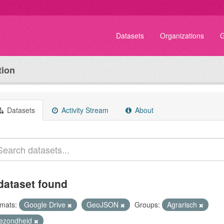
Datasets
Organizations
G
tion
Datasets
Activity Stream
About
dataset found
mats:
Google Drive
GeoJSON
Groups:
Agrarisch
ezondheid